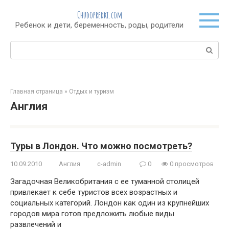
Перейти
Chudopredki.com
к
Ребенок и дети, беременность, роды, родители
контенту
Поиск:
Главная страница
»
Отдых и туризм
Англия
Туры в Лондон. Что можно посмотреть?
10.09.2010
Англия
c-admin
0
0 просмотров
Загадочная Великобритания с ее туманной столицей
привлекает к себе туристов всех возрастных и
социальных категорий. Лондон как один из крупнейших
городов мира готов предложить любые виды
развлечений и