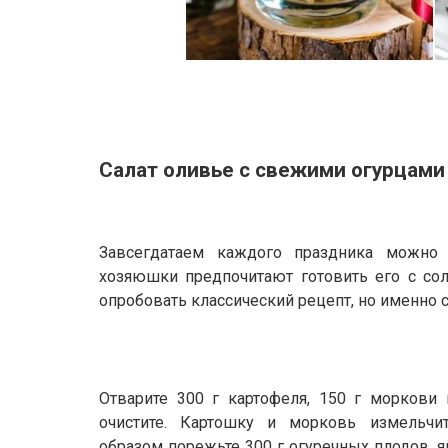
Салат оливье с свежими огурцами
Завсегдатаем каждого праздника можно 
хозяюшки предпочитают готовить его с со
опробовать классический рецепт, но именно 
Отварите 300 г картофеля, 150 г моркови 
очистите. Картошку и морковь измельчи
образом порежьте 300 г огуречных плодов, я