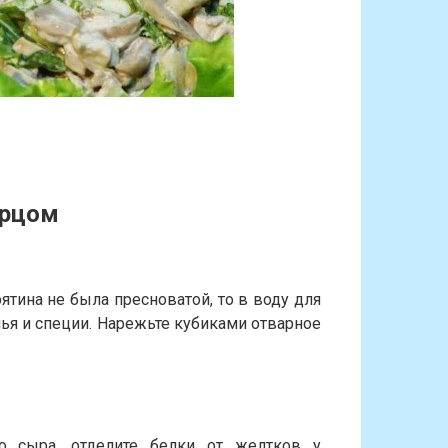
урцом
ятина не была пресноватой, то в воду для
я и специи. Нарежьте кубиками отварное
о сыра, отделите белки от желтков у