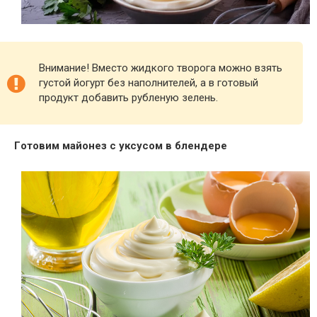
Внимание! Вместо жидкого творога можно взять
густой йогурт без наполнителей, а в готовый
продукт добавить рубленую зелень.
Гoтoвим мaйoнeз c yкcycoм в блeндepe