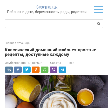
Перейти
Chudopredki.com
к
Ребенок и дети, беременность, роды, родители
контенту
Поиск:
Главная страница
Классический домашний майонез-простые
рецепты, доступные каждому
Опубликовано:
17.10.2022
Салаты
Red_1