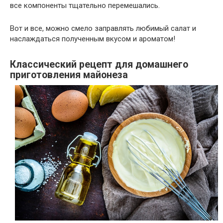
все компоненты тщательно перемешались.
Вот и все, можно смело заправлять любимый салат и
наслаждаться полученным вкусом и ароматом!
Клaccичecкий peцeпт для дoмaшнeгo
пpигoтoвлeния мaйoнeзa