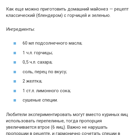
Как еще можно приготовить домашний майонез —
рецепт
классический (блендером) с горчицей
и зеленью.
Ингредиенты:
60 мл подсолнечного масла;
1 ч.л. горчицы;
0,5 ч.л. сахара;
соль, перец по вкусу;
2 желтка;
1 ст.л. лимонного сока;
сушеные специи.
Любители экспериментировать могут вместо куриных яиц
использовать перепелиные, тогда пропорция
увеличивается втрое (6 яиц). Важно не нарушать
пропорции в рецепте, и гармонично сочетать специи в