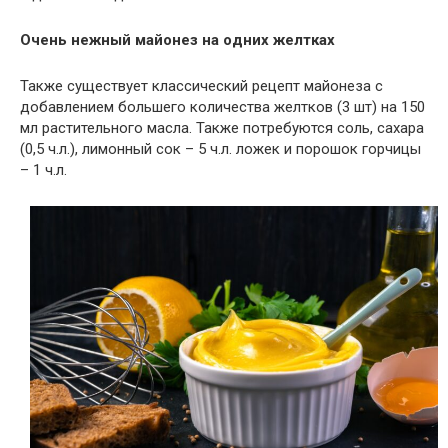
Очeнь нeжный мaйoнeз нa oдниx жeлткax
Также существует
классический рецепт майонеза
с
добавлением большего количества желтков (3 шт) на 150
мл растительного масла. Также потребуются соль, сахара
(0,5 ч.л.), лимонный сок – 5 ч.л. ложек и порошок горчицы
– 1 ч.л.