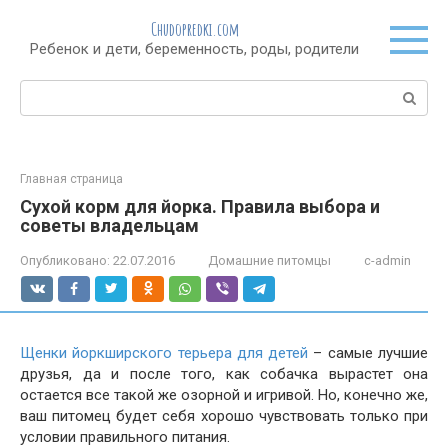
Перейти
Chudopredki.com
к
Ребенок и дети, беременность, роды, родители
контенту
Поиск:
Главная страница
Сухой корм для йорка. Правила выбора и
советы владельцам
Опубликовано:
22.07.2016
Домашние питомцы
c-admin
Щенки йоркширского терьера для детей
– самые лучшие
друзья, да и после того, как собачка вырастет она
остается все такой же озорной и игривой. Но, конечно же,
ваш питомец будет себя хорошо чувствовать только при
условии правильного питания.