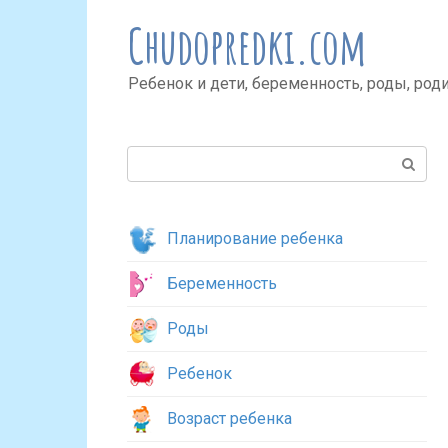
Перейти
Chudopredki.com
к
контенту
Ребенок и дети, беременность, роды, род
Поиск:
Планирование ребенка
Беременность
Роды
Ребенок
Возраст ребенка