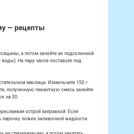
му — рецепты
олщины, а потом залейте их подсоленной
 воды). На пару часов поставьте под
астительном маслице. Измельчите 150 г
ите, полученную пикантную смесь залейте
ок на 30.
реслаивая острой заправкой. Если
ь парочку ложек заливочной жидкости.
ь на стерилизацию, а потом закатать.