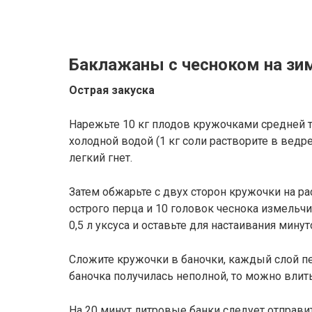
Баклажаны с чесноком на зи
Острая закуска
Нарежьте 10 кг плодов кружочками средней т
холодной водой (1 кг соли растворите в ведре
легкий гнет.
Затем обжарьте с двух сторон кружочки на р
острого перца и 10 головок чеснока измельч
0,5 л уксуса и оставьте для настаивания минут
Сложите кружочки в баночки, каждый слой пе
баночка получилась неполной, то можно влит
На 20 минут литровые банки следует отправит