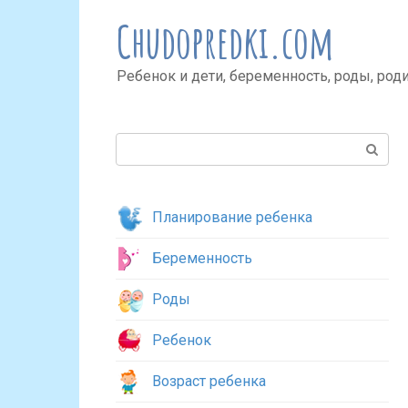
Перейти
Chudopredki.com
к
контенту
Ребенок и дети, беременность, роды, род
Поиск:
Планирование ребенка
Беременность
Роды
Ребенок
Возраст ребенка