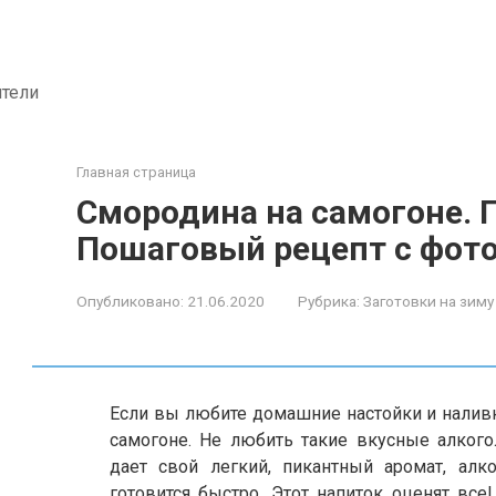
ители
Главная страница
Смородина на самогоне.
Пошаговый рецепт с фот
Опубликовано:
21.06.2020
Рубрика:
Заготовки на зиму
Если вы любите домашние настойки и наливк
самогоне. Не любить такие вкусные алког
дает свой легкий, пикантный аромат, алк
готовится быстро. Этот напиток оценят все