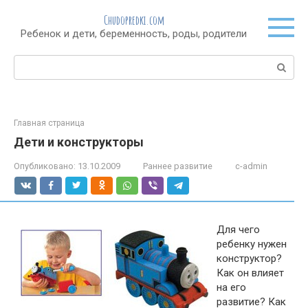
Перейти
Chudopredki.com
к
Ребенок и дети, беременность, роды, родители
контенту
Поиск:
Главная страница
Дети и конструкторы
Опубликовано:
13.10.2009
Раннее развитие
c-admin
Для чего
ребенку нужен
конструктор?
Как он влияет
на его
развитие? Как