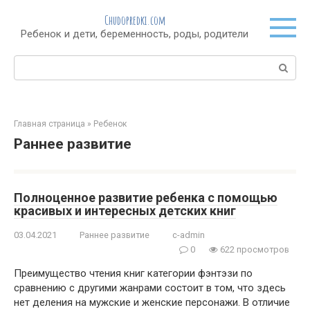
Перейти
Chudopredki.com
к
Ребенок и дети, беременность, роды, родители
контенту
Поиск:
Главная страница
»
Ребенок
Раннее развитие
Полноценное развитие ребенка с помощью
красивых и интересных детских книг
03.04.2021
Раннее развитие
c-admin
0
622 просмотров
Преимущество чтения книг категории фэнтэзи по
сравнению с другими жанрами состоит в том, что здесь
нет деления на мужские и женские персонажи. В отличие