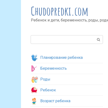
Перейти
Chudopredki.com
к
контенту
Ребенок и дети, беременность, роды, род
Поиск:
Планирование ребенка
Беременность
Роды
Ребенок
Возраст ребенка