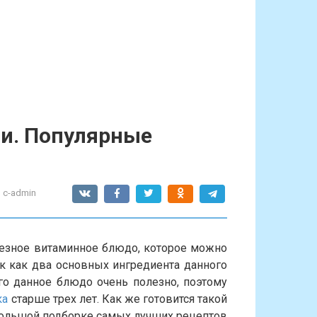
ви. Популярные
:
c-admin
лезное витаминное блюдо, которое можно
ак как два основных ингредиента данного
го данное блюдо очень полезно, поэтому
ка
старше трех лет. Как же готовится такой
большой подборке самых лучших рецептов