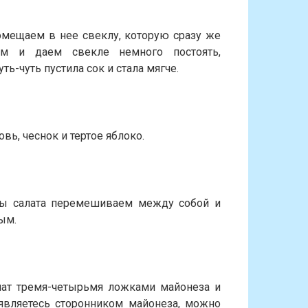
омещаем в нее свеклу, которую сразу же
ем и даем свекле немного постоять,
ть-чуть пустила сок и стала мягче.
ь, чеснок и тертое яблоко.
ты салата перемешиваем между собой и
ым.
лат тремя-четырьмя ложками майонеза и
являетесь сторонником майонеза, можно