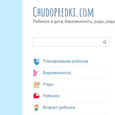
Перейти
Chudopredki.com
к
контенту
Ребенок и дети, беременность, роды, род
Поиск:
Планирование ребенка
Беременность
Роды
Ребенок
Возраст ребенка