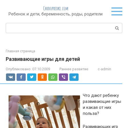
Перейти
Chudopredki.com
к
Ребенок и дети, беременность, роды, родители
контенту
Поиск:
Главная страница
Развивающие игры для детей
Опубликовано:
07.10.2009
Раннее развитие
c-admin
Что дают ребенку
развивающие игры
и какая от них
польза?
Развивающих игр