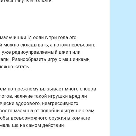
ться тянуть и толкать.
альчишки. И если в три года это
й можно складывать, а потом перевозить
это уже радиоуправляемый джип или
папы. Разнообразить игру с машинками
ожно катать.
ием по-прежнему вызывает много споров
логов, наличие такой игрушки вряд ли
ически здорового, неагрессивного
 своего малыша от подобных игрушек вам
, чтобы всевозможного оружия в комнате
 малыша на самом действии.