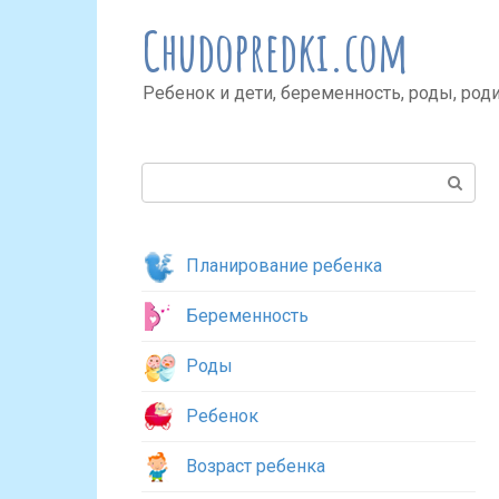
Перейти
Chudopredki.com
к
контенту
Ребенок и дети, беременность, роды, род
Поиск:
Планирование ребенка
Беременность
Роды
Ребенок
Возраст ребенка