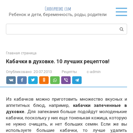
Перейти
Chudopredki.com
к
Ребенок и дети, беременность, роды, родители
контенту
Поиск:
Главная страница
Кабачки в духовке. 10 лучших рецептов!
Опубликовано:
20.07.2013
Рецепты
c-admin
Из кабачков можно приготовить множество вкусных и
аппетитных блюд, например,
кабачки запеченные в
духовке.
Для запекания больше подойдут молоденькие
кабачки, поскольку у них еще тоненькая кожица, которую
не нужно очищать, и нет больших семян. Если же вы
используете большие кабачки, то лучше удалить