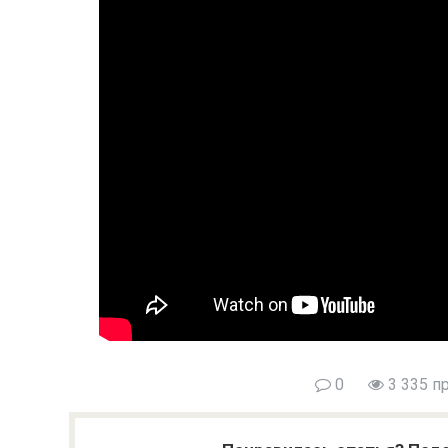
0
3 335 п