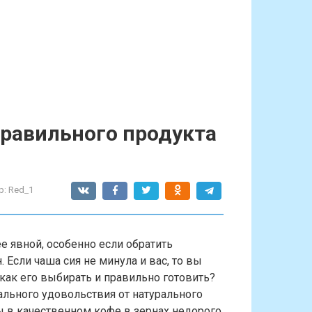
правильного продукта
р:
Red_1
е явной, особенно если обратить
. Если чаша сия не минула и вас, то вы
как его выбирать и правильно готовить?
льного удовольствия от натурального
ы в качественном кофе в зернах недорого,