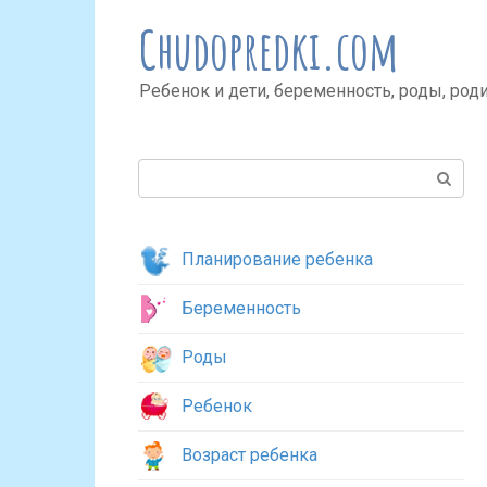
Перейти
Chudopredki.com
к
контенту
Ребенок и дети, беременность, роды, род
Поиск:
Планирование ребенка
Беременность
Роды
Ребенок
Возраст ребенка