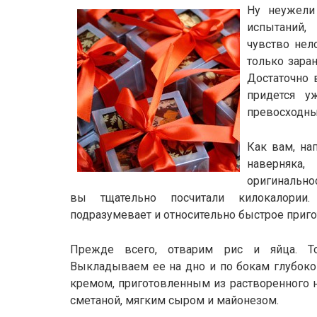
Ну неужели
испытаний
чувство нел
только зара
Достаточно 
придется у
превосходны
Как вам, на
наверняка
оригинальнос
вы тщательно посчитали килокалории.
подразумевает и относительно быстрое приг
Прежде всего, отварим рис и яйца. Т
Выкладываем ее на дно и по бокам глубоко
кремом, приготовленным из растворенного н
сметаной, мягким сыром и майонезом.