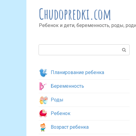
Перейти
Chudopredki.com
к
контенту
Ребенок и дети, беременность, роды, род
Поиск:
Планирование ребенка
Беременность
Роды
Ребенок
Возраст ребенка