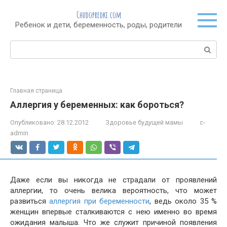
Перейти
Chudopredki.com
к
Ребенок и дети, беременность, роды, родители
контенту
Поиск:
Главная страница
Аллергия у беременных: как бороться?
Опубликовано:
28.12.2012
Здоровье будущей мамы
c-
admin
Даже если вы никогда не страдали от проявлений
аллергии, то очень велика вероятность, что может
развиться
аллергия при беременности
, ведь около 35 %
женщин впервые сталкиваются с нею именно во время
ожидания малыша. Что же служит причиной появления