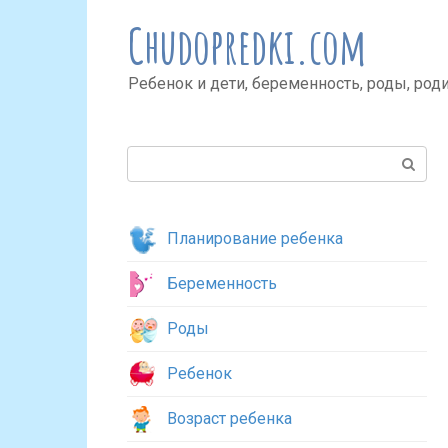
Перейти
Chudopredki.com
к
контенту
Ребенок и дети, беременность, роды, род
Поиск:
Планирование ребенка
Беременность
Роды
Ребенок
Возраст ребенка