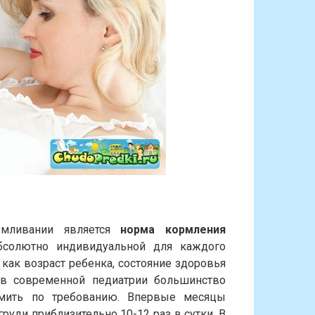
рмливании является
норма кормления
абсолютно индивидуальной для каждого
 как возраст ребенка, состояние здоровья
 в современной педиатрии большинство
рмить по требованию. Впервые месяцы
уди приблизительно 10-12 раз в сутки. В