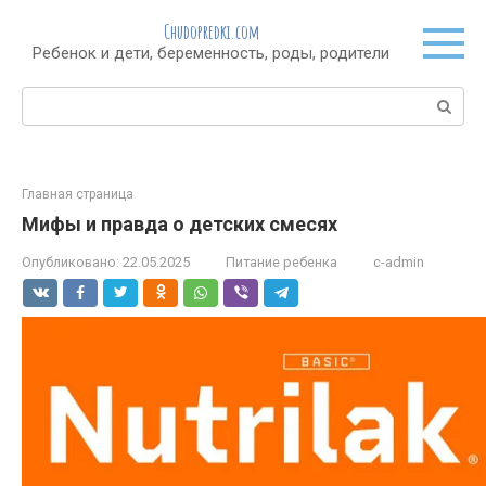
Перейти
Chudopredki.com
к
Ребенок и дети, беременность, роды, родители
контенту
Поиск:
Главная страница
Мифы и правда о детских смесях
Опубликовано:
22.05.2025
Питание ребенка
c-admin