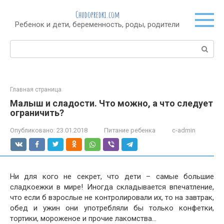
Перейти
Chudopredki.com
к
Ребенок и дети, беременность, роды, родители
контенту
Поиск:
Главная страница
Малыш и сладости. Что можно, а что следует
ограничить?
Опубликовано:
23.01.2018
Питание ребенка
c-admin
Ни для кого не секрет, что дети – самые большие
сладкоежки в мире! Иногда складывается впечатление,
что если б взрослые не контролировали их, то на завтрак,
обед и ужин они употребляли бы только конфетки,
тортики, мороженое и прочие лакомства…