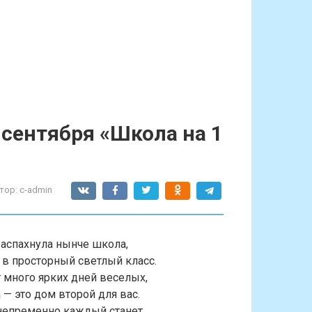
 сентября «Школа на 1
тор:
c-admin
аспахнула нынче школа,
в просторный светлый класс.
 много ярких дней веселых,
— это дом второй для вас.
непременно каждый станет