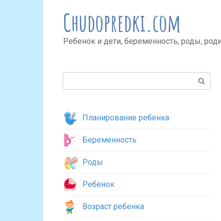
Перейти
Chudopredki.com
к
контенту
Ребенок и дети, беременность, роды, род
Поиск:
Планирование ребенка
Беременность
Роды
Ребенок
Возраст ребенка