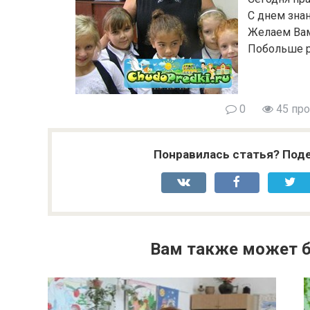
С днем знан
Желаем Вам
Побольше ра
0
45 пр
Понравилась статья? Поде
Вам также может б