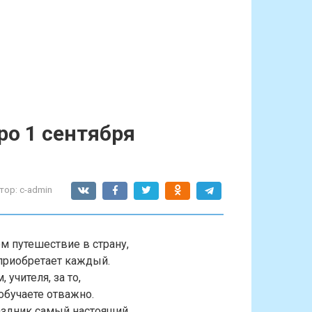
ро 1 сентября
тор:
c-admin
м путешествие в страну,
приобретает каждый.
 учителя, за то,
обучаете отважно.
аздник самый настоящий.