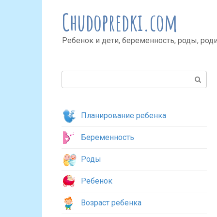
Перейти
Chudopredki.com
к
контенту
Ребенок и дети, беременность, роды, род
Поиск:
Планирование ребенка
Беременность
Роды
Ребенок
Возраст ребенка