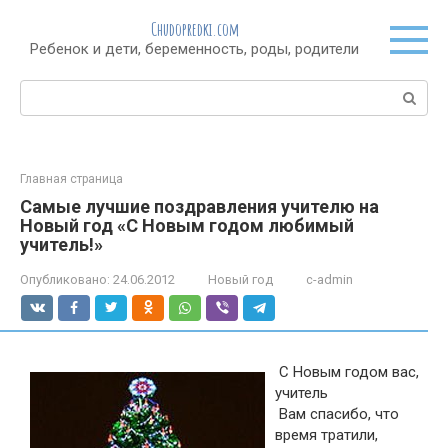
Перейти
Chudopredki.com
к
Ребенок и дети, беременность, роды, родители
контенту
Поиск:
Главная страница
Самые лучшие поздравления учителю на
Новый год «С Новым годом любимый
учитель!»
Опубликовано:
24.06.2012
Новый год
c-admin
С Новым годом вас,
учитель
Вам спасибо, что
время тратили,