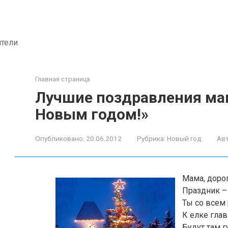
ители
Главная страница
Лучшие поздравления мам
Новым годом!»
Опубликовано:
20.06.2012
Рубрика:
Новый год
Авт
Мама, дорог
Праздник – 
Ты со всем
К елке глав
Будут там г