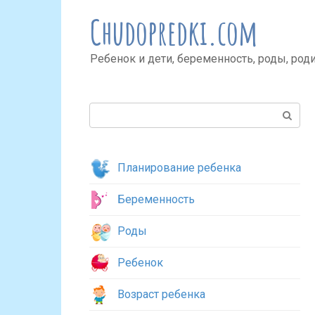
Перейти
Chudopredki.com
к
контенту
Ребенок и дети, беременность, роды, род
Поиск:
Планирование ребенка
Беременность
Роды
Ребенок
Возраст ребенка