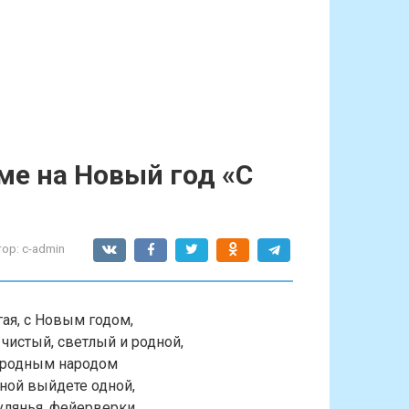
е на Новый год «С
ор:
c-admin
ая, с Новым годом,
чистый, светлый и родной,
 родным народом
ной выйдете одной,
улянья, фейерверки,