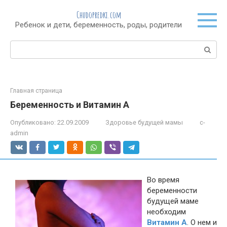
Перейти
Chudopredki.com
к
Ребенок и дети, беременность, роды, родители
контенту
Поиск:
Главная страница
Беременность и Витамин А
Опубликовано:
22.09.2009
Здоровье будущей мамы
c-
admin
Во время
беременности
будущей маме
необходим
Витамин А
. О нем и