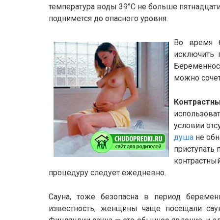
температура воды 39°С не больше пятнадцати 
поднимется до опасного уровня.
Во время б
исключить г
Беременно
можно сочет
Контрастны
использоват
условии отс
душа
не обн
приступать 
контрастный
процедуру следует ежедневно.
Сауна, тоже безопасна в период беремен
известность, женщины чаще посещали сау