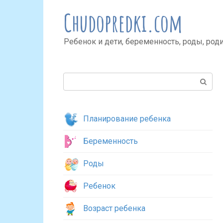
Перейти
Chudopredki.com
к
контенту
Ребенок и дети, беременность, роды, род
Поиск:
Планирование ребенка
Беременность
Роды
Ребенок
Возраст ребенка