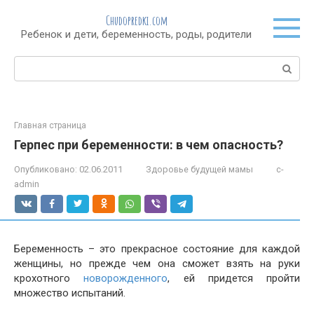
Перейти
Chudopredki.com
к
Ребенок и дети, беременность, роды, родители
контенту
Поиск:
Главная страница
Герпес при беременности: в чем опасность?
Опубликовано:
02.06.2011
Здоровье будущей мамы
c-
admin
Беременность – это прекрасное состояние для каждой
женщины, но прежде чем она сможет взять на руки
крохотного
новорожденного
, ей придется пройти
множество испытаний.