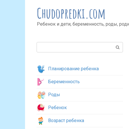
Перейти
Chudopredki.com
к
контенту
Ребенок и дети, беременность, роды, род
Поиск:
Планирование ребенка
Беременность
Роды
Ребенок
Возраст ребенка