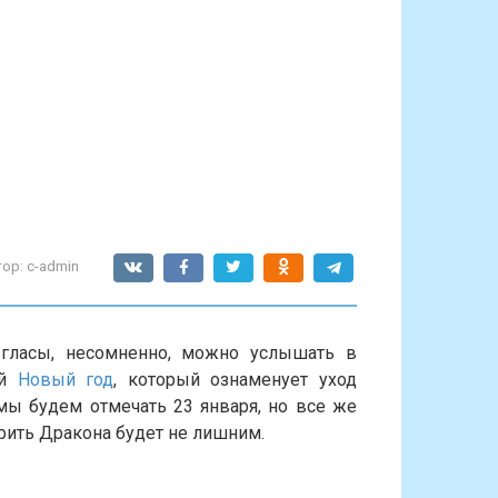
ор:
c-admin
згласы, несомненно, можно услышать в
ий
Новый год
, который ознаменует уход
мы будем отмечать 23 января, но все же
рить Дракона будет не лишним.