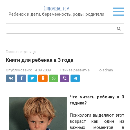
Перейти
Chudopredki.com
к
Ребенок и дети, беременность, роды, родители
контенту
Поиск:
Главная страница
Книги для ребенка в 3 года
Опубликовано:
14.09.2009
Раннее развитие
c-admin
Что читать ребенку в 3
годика?
Психологи выделяют этот
возраст как один из
важных моментов в