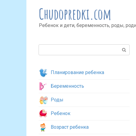
Перейти
Chudopredki.com
к
контенту
Ребенок и дети, беременность, роды, род
Поиск:
Планирование ребенка
Беременность
Роды
Ребенок
Возраст ребенка