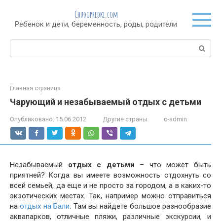
Перейти
Chudopredki.com
к
Ребенок и дети, беременность, роды, родители
контенту
Поиск:
Главная страница
Чарующий и незабываемый отдых с детьми
Опубликовано:
15.06.2012
Другие страны
c-admin
Незабываемый
отдых с детьми
– что может быть
приятней? Когда вы имеете возможность отдохнуть со
всей семьей, да еще и не просто за городом, а в каких-то
экзотических местах. Так, например можно отправиться
на
отдых на Бали
. Там вы найдете большое разнообразие
аквапарков, отличные пляжи, различные экскурсии, и