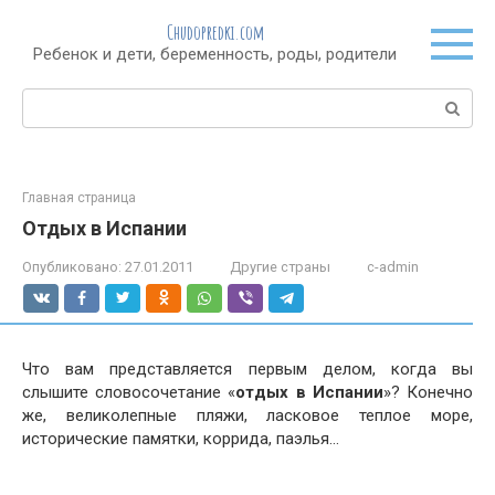
Перейти
Chudopredki.com
к
Ребенок и дети, беременность, роды, родители
контенту
Поиск:
Главная страница
Отдых в Испании
Опубликовано:
27.01.2011
Другие страны
c-admin
Что вам представляется первым делом, когда вы
слышите словосочетание «
отдых в Испании
»? Конечно
же, великолепные пляжи, ласковое теплое море,
исторические памятки, коррида, паэлья…