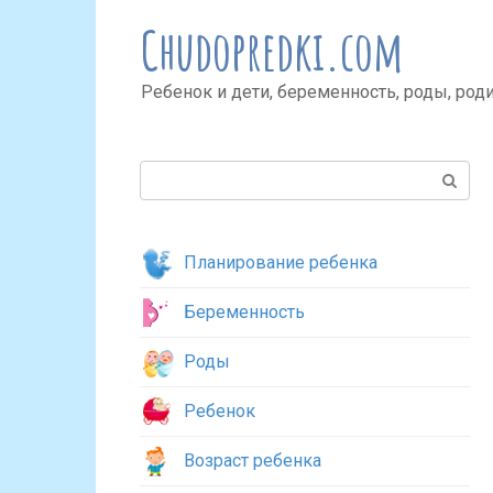
Перейти
Chudopredki.com
к
контенту
Ребенок и дети, беременность, роды, род
Поиск:
Планирование ребенка
Беременность
Роды
Ребенок
Возраст ребенка