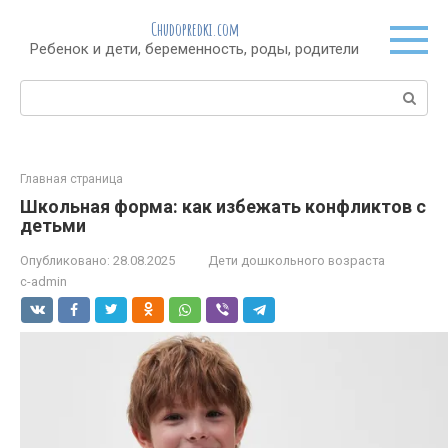
Перейти
Chudopredki.com
к
Ребенок и дети, беременность, роды, родители
контенту
Поиск:
Главная страница
Школьная форма: как избежать конфликтов с
детьми
Опубликовано:
28.08.2025
Дети дошкольного возраста
c-admin