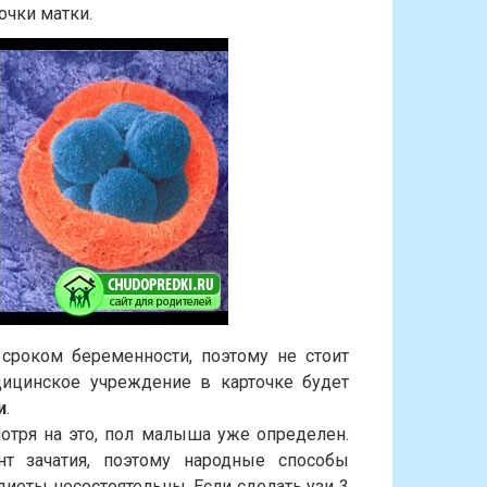
чки матки.
сроком беременности, поэтому не стоит
дицинское учреждение в карточке будет
и
.
отря на это, пол малыша уже определен.
т зачатия, поэтому народные способы
иеты несостоятельны. Если сделать узи 3