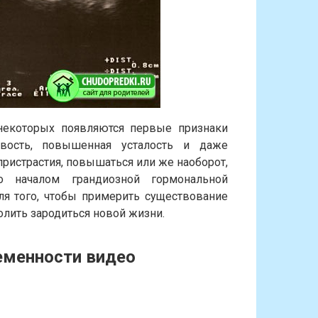
некоторых появляются первые признаки
ивость, повышенная усталость и даже
пристрастия, повышаться или же наоборот,
но началом грандиозной гормональной
ля того, чтобы примерить существование
олить зародиться новой жизни.
еменности видео