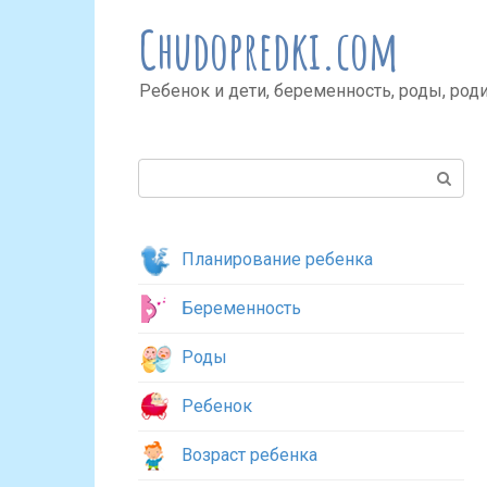
Перейти
Chudopredki.com
к
контенту
Ребенок и дети, беременность, роды, род
Поиск:
Планирование ребенка
Беременность
Роды
Ребенок
Возраст ребенка