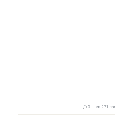
0
271 пр