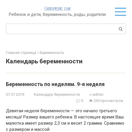
Перейти
Chudopredki.com
к
Ребенок и дети, беременность, роды, родители
контенту
Поиск:
Главная страница
»
Беременность
Календарь беременности
Беременность по неделям. 9-я неделя
07.07.2019
Календарь беременности
c-admin
0
230 просмотров
Девятая неделя беременности — это начало третьего
месяца! Размер вашего ребенка: В настоящее время Ваш
малютка имеет размер 2,3 см и весит 2 грамма. Сравнимо
с размером и массой