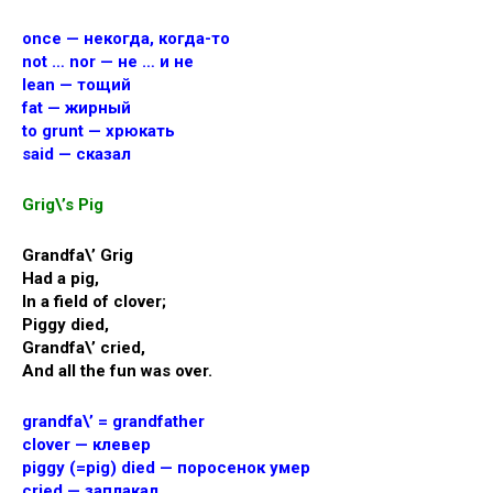
once — некогда, когда-то
not … nor — не … и не
lean — тощий
fat — жирный
to grunt — хрюкать
said — сказал
Grig\’s Pig
Grandfa\’ Grig
Had a pig,
In a field of clover;
Piggy died,
Grandfa\’ cried,
And all the fun was over.
grandfa\’ = grandfather
clover — клевер
piggy (=pig) died — поросенок умер
cried — заплакал