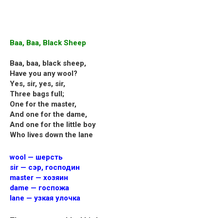
Baa, Baa, Black Sheep
Baa, baa, black sheep,
Have you any wool?
Yes, sir, yes, sir,
Three bags full;
One for the master,
And one for the dame,
And one for the little boy
Who lives down the lane
wool — шерсть
sir — сэр, господин
master — хозяин
dame — госпожа
lane — узкая улочка