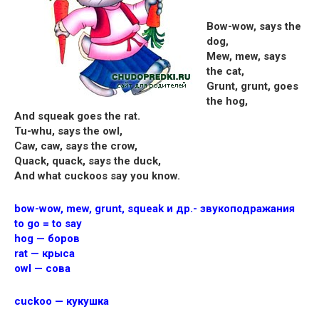
Bow-wow, says the
dog,
Mew, mew, says
the cat,
Grunt, grunt, goes
the hog,
And squeak goes the rat.
Tu-whu, says the owl,
Caw, caw, says the crow,
Quack, quack, says the duck,
And what cuckoos say you know.
bow-wow, mew, grunt, squeak и др.- звукоподражания
to go = to say
hog — боров
rat — крыса
owl — сова
cuckoo — кукушка