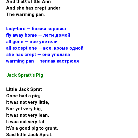
And that\’s little Ann
And she has crept under
The warming pan.
lady-bird — божья коровка
fly away home — лети домой
all gone — все улетели
all except one — все, кроме одной
she has crept — она уползла
warming pan — теплая кастрюля
Jack Sprat\’s Pig
Little Jack Sprat
Once had a pig;
It was not very little,
Nor yet very big,
It was not very lean,
It was not very fat
It\’s a good pig to grunt,
Said little Jack Sprat.