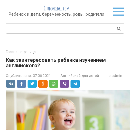
Перейти
Chudopredki.com
к
Ребенок и дети, беременность, роды, родители
контенту
Поиск:
Главная страница
Как заинтересовать ребенка изучением
английского?
Опубликовано:
07.06.2021
Английский для детей
c-admin