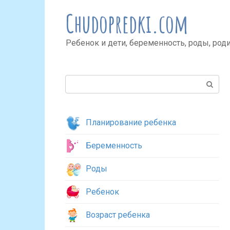
Перейти
Chudopredki.com
к
контенту
Ребенок и дети, беременность, роды, род
Поиск:
Планирование ребенка
Беременность
Роды
Ребенок
Возраст ребенка