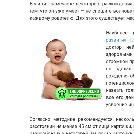
Если вы замечаете некоторые расхождения
тем, что он уже умеет — не спешите волнова
каждому родителю. Для этого существует мас
Наиболее 
развития Г
доктор, не
здоровыми и
огромной пр
он сделал
рождения о
потенциало
назвать тол
все его де
усвоение и
Согласно методике рекомендуется нескол
расстоянии не менее 45 см от лица карточк
разнообразных категорий. На показ карточки