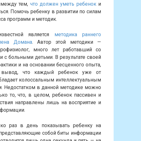
 между тем,
что должен уметь ребенок
и
ться. Помочь ребенку в развитии по силам
са программ и методик.
известной является
методика раннего
лена Домана
. Автор этой методики —
йрофизиолог, много лет работавший со
 с больными детьми. В результате своей
актики и на основании бесценного опыта,
 вывод, что каждый ребенок уже от
бладает колоссальным интеллектуальным
м. Недостатком в данной методике можно
ько то, что, в целом, ребенок пассивен и
йствия направлены лишь на восприятие и
нформации.
ько раз в день показывать ребенку на
и, представляющие собой биты информации
 отводится лишь одна секунда и пять — на