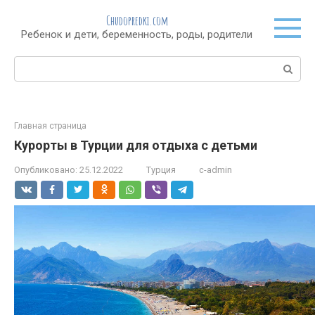
Перейти
Chudopredki.com
к
Ребенок и дети, беременность, роды, родители
контенту
Поиск:
Главная страница
Курорты в Турции для отдыха с детьми
Опубликовано:
25.12.2022
Турция
c-admin