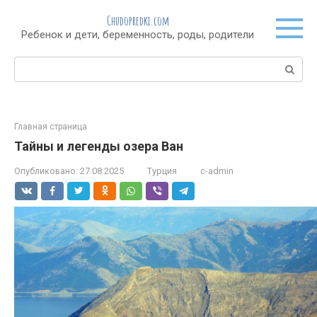
Перейти
Chudopredki.com
к
Ребенок и дети, беременность, роды, родители
контенту
Поиск:
Главная страница
Тайны и легенды озера Ван
Опубликовано:
27.08.2025
Турция
c-admin