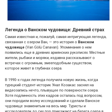
Легенда о Ванском чудовище: Древний страх
Самая известная и, пожалуй, самая интригующая легенда,
связанная с озером Ван, — это история о
Ванском
чудовище
(Van Gölü Canavarı). Упоминания о нем
появились еще в древних армянских рукописях. Местные
жители, рыбаки и моряки, издавна рассказывают о
встречах с огромным, змееподобным существом,
которое живет в глубинах озера.
В 1990-х годах легенда получила новую жизнь, когда
турецкий студент-историк Унал Козакас заснял на
видеозапись нечто, плывущее по поверхности озера.
Хотя подлинность этих кадров осталась под вопросом,
они породили волну исследований и сделали Ванское
чудовище знаменитым на весь мир. Туристы и
исследователи до сих пор приезжают на берега озера в