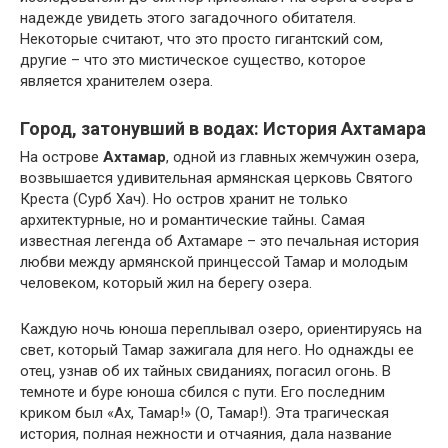
надежде увидеть этого загадочного обитателя.
Некоторые считают, что это просто гигантский сом,
другие – что это мистическое существо, которое
является хранителем озера.
Город, затонувший в водах: История Ахтамара
На острове
Ахтамар
, одной из главных жемчужин озера,
возвышается удивительная армянская церковь Святого
Креста (Сурб Хач). Но остров хранит не только
архитектурные, но и романтические тайны. Самая
известная легенда об Ахтамаре – это печальная история
любви между армянской принцессой Тамар и молодым
человеком, который жил на берегу озера.
Каждую ночь юноша переплывал озеро, ориентируясь на
свет, который Тамар зажигала для него. Но однажды ее
отец, узнав об их тайных свиданиях, погасил огонь. В
темноте и буре юноша сбился с пути. Его последним
криком был «Ах, Тамар!» (О, Тамар!). Эта трагическая
история, полная нежности и отчаяния, дала название