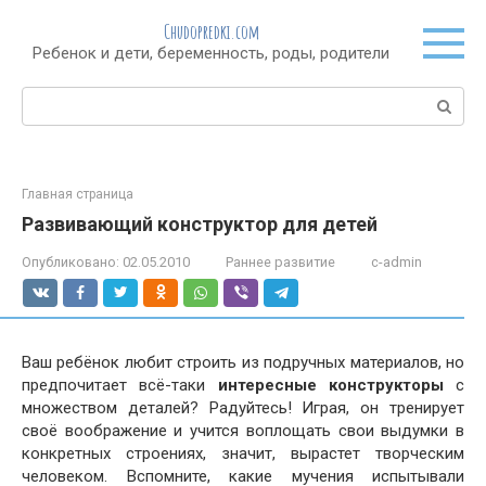
Перейти
Chudopredki.com
к
Ребенок и дети, беременность, роды, родители
контенту
Поиск:
Главная страница
Развивающий конструктор для детей
Опубликовано:
02.05.2010
Раннее развитие
c-admin
Ваш ребёнок любит строить из подручных материалов, но
предпочитает всё-таки
интересные конструкторы
с
множеством деталей? Радуйтесь! Играя, он тренирует
своё воображение и учится воплощать свои выдумки в
конкретных строениях, значит, вырастет творческим
человеком. Вспомните, какие мучения испытывали