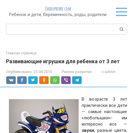
Перейти
Chudopredki.com
к
Ребенок и дети, беременность, роды, родители
контенту
Поиск:
Главная страница
Развивающие игрушки для ребенка от 3 лет
Опубликовано:
23.04.2010
Раннее развитие
c-admin
В возрасте 3 лет
практически все дети
— самые настоящие
«любопышки»- им
интересно все —
звуки
, разные цвета,