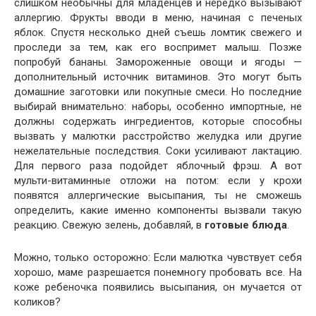
слишком необычны для младенцев и нередко вызывают
аллергию. Фрукты вводи в меню, начиная с печеных
яблок. Спустя несколько дней съешь ломтик свежего и
проследи за тем, как его воспримет малыш. Позже
попробуй бананы. Замороженные овощи и ягоды —
дополнительный источник витаминов. Это могут быть
домашние заготовки или покупные смеси. Но последние
выбирай внимательно: наборы, особенно импортные, не
должны содержать ингредиентов, которые способны
вызвать у малютки расстройство желудка или другие
нежелательные последствия. Соки усиливают лактацию.
Для первого раза подойдет яблочный фрэш. А вот
мульти-витаминные отложи на потом: если у крохи
появятся аллергические высыпания, ты не сможешь
определить, какие именно компоненты вызвали такую
реакцию. Свежую зелень, добавляй, в
готовые блюда
.
Можно, только осторожно: Если малютка чувствует себя
хорошо, маме разрешается понемногу пробовать все. На
коже ребеночка появились высыпания, он мучается от
коликов?