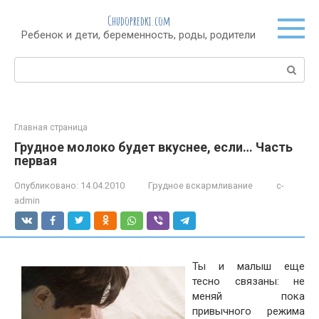
Перейти
Chudopredki.com
к
Ребенок и дети, беременность, роды, родители
контенту
Поиск:
Главная страница
Грудное молоко будет вкуснее, если… Часть
первая
Опубликовано:
14.04.2010
Грудное вскармливание
c-
admin
Ты и малыш еще
тесно связаны: не
меняй пока
привычного режима