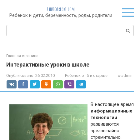
Перейти
Chudopredki.com
к
Ребенок и дети, беременность, роды, родители
контенту
Поиск:
Главная страница
Интерактивные уроки в школе
Опубликовано:
26.02.2010
Ребенок от 5 и старше
c-admin
В настоящее время
информационные
технологии
развиваются
чрезвычайно
стремительно.