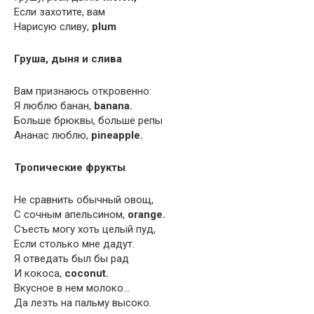
Если захотите, вам
Нарисую сливу,
plum
Груша, дыня и слива
Вам признаюсь откровенно:
Я люблю банан,
banana.
Больше брюквы, больше репы
Ананас люблю,
pineapple.
Тропические фрукты
Не сравнить обычный овощ,
С сочным апельсином,
orange.
Съесть могу хоть целый пуд,
Если столько мне дадут.
Я отведать был бы рад
И кокоса,
coconut.
Вкусное в нем молоко…
Да лезть на пальму высоко.