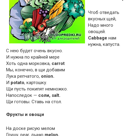
Чтоб отведать
вкусных щей,
Надо много
овощей.
Cabbage
нам
нужна, капуста.
С нею будет очень вкусно.
И нужна по крайней мере
Хоть одна морковка,
carrot
Мы, конечно, в щи добавим
Лука репчатого,
onion.
И
potato
, картошку.
Щи пусть покипят немножко.
Напоследок —
соли, salt.
Щи готовы. Ставь на стол.
Фрукты и овощи
На доске рисую мелом
Грушу, pear, дыню
melon,