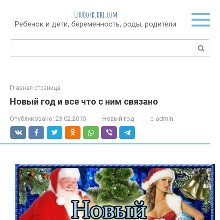
Перейти
Chudopredki.com
к
Ребенок и дети, беременность, роды, родители
контенту
Поиск:
Главная страница
Новый год и все что с ним связано
Опубликовано:
23.02.2010
Новый год
c-admin