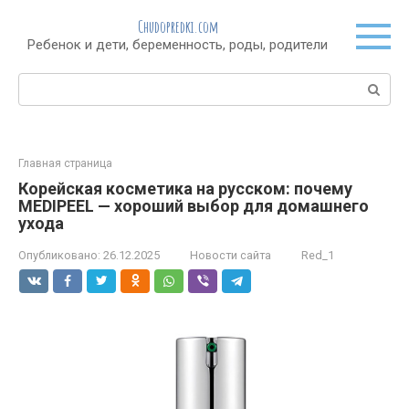
Перейти
Chudopredki.com
к
Ребенок и дети, беременность, роды, родители
контенту
Поиск:
Главная страница
Корейская косметика на русском: почему
MEDIPEEL — хороший выбор для домашнего
ухода
Опубликовано:
26.12.2025
Новости сайта
Red_1