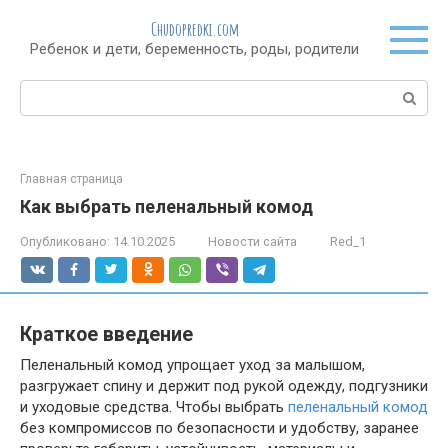
Перейти
Chudopredki.com
к
Ребенок и дети, беременность, роды, родители
контенту
Поиск:
Главная страница
Как выбрать пеленальный комод
Опубликовано:
14.10.2025
Новости сайта
Red_1
Краткое введение
Пеленальный комод упрощает уход за малышом,
разгружает спину и держит под рукой одежду, подгузники
и уходовые средства. Чтобы выбрать
пеленальный комод
без компромиссов по безопасности и удобству, заранее