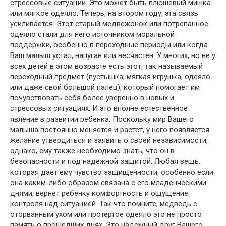
стрессовые ситуации. Это может быть плюшевый мишка
или мягкое одеяло. Теперь, на втором году, эта связь
усиливается. Этот старый медвежонок или потрепанное
одеяло стали для него источником моральной
поддержки, особенно в переходные периоды или когда
Ваш малыш устал, напуган или несчастен. У многих, но не у
всех детей в этом возрасте есть этот, так называемый
переходный предмет (пустышка, мягкая игрушка, одеяло
или даже свой большой палец), который помогает им
почувствовать себя более уверенно в новых и
стрессовых ситуациях. И это вполне естественное
явление в развитии ребенка. Поскольку мир Вашего
малыша постоянно меняется и растет, у него появляется
желание утвердиться и заявить о своей независимости,
однако, ему также необходимо знать, что он в
безопасности и под надежной защитой. Любая вещь,
которая дает ему чувство защищенности, особенно если
она каким-либо образом связана с его младенческими
днями, вернет ребенку комфортность и ощущение
контроля над ситуацией. Так что помните, медведь с
оторванным ухом или протертое одеяло это не просто
память о прошедших днях. Это надежный друг Вашего