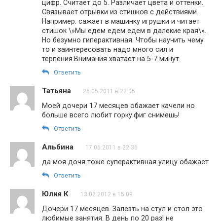
цифр. Считает до 5. Различает цвета и оттенки.
Связывает отрывки из стишков с действиями.
Например: сажает в машинку игрушки и читает
стишок \»Мы едем едем едем в далекие края\».
Но безумно гиперактивная. Чтобы научить чему
то и заинтересовать надо много сил и
терпения.Внимания хватает на 5-7 минут.
Ответить
Татьяна
26.05.2011 в 22:05
Моей дочери 17 месяцев обажает качели но
больше всего любит горку.фиг снимешь!
Ответить
Альбина
17.06.2011 в 22:36
да моя дочя тоже суперактивная улицу обажает
Ответить
Юлия К
13.02.2012 в 15:09
Дочери 17 месяцев. Залезть на стул и стол это
любимые занятия. В день по 20 раз! не