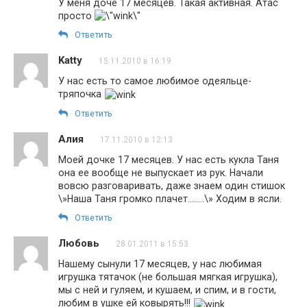
У меня доче 17 месяцев. Такая активная. Атас
просто
Ответить
Katty
15.11.2010 в 16:19
У нас есть то самое любимое одеяльце-
тряпочка
Ответить
Алия
17.11.2010 в 12:13
Моей дочке 17 месяцев. У нас есть кукла Таня
она ее вообще не выпускает из рук. Начали
вовсю разговаривать, даже знаем один стишок
\»Наша Таня громко плачет……..\» Ходим в ясли.
Ответить
Любовь
28.01.2011 в 15:53
Нашему сынули 17 месяцев, у нас любимая
игрушка тятачок (не большая мягкая игрушка),
мы с ней и гуляем, и кушаем, и спим, и в гости,
любим в ушке ей ковырять!!!