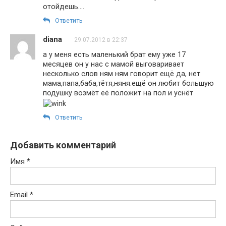
отойдешь….
Ответить
diana
29.07.2012 в 22:37
а у меня есть маленький брат ему уже 17
месяцев он у нас с мамой выговаривает
несколько слов ням ням говорит ещё да, нет
мама,папа,баба,тётя,няня.ещё он любит большую
подушку возмёт её положит на пол и уснёт
Ответить
Добавить комментарий
Имя
*
Email
*