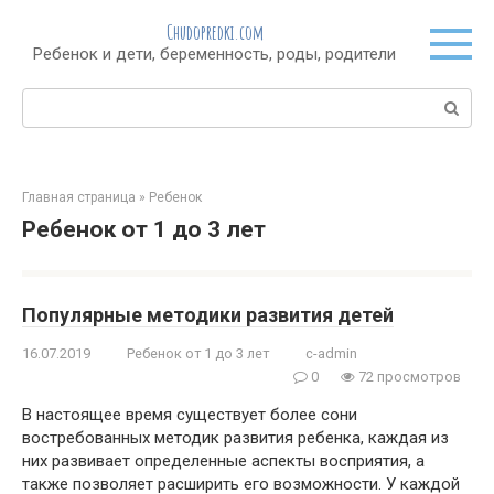
Перейти
Chudopredki.com
к
Ребенок и дети, беременность, роды, родители
контенту
Поиск:
Главная страница
»
Ребенок
Ребенок от 1 до 3 лет
Популярные методики развития детей
16.07.2019
Ребенок от 1 до 3 лет
c-admin
0
72 просмотров
В настоящее время существует более сони
востребованных методик развития ребенка, каждая из
них развивает определенные аспекты восприятия, а
также позволяет расширить его возможности. У каждой